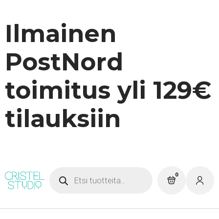
Ilmainen
PostNord
toimitus yli 129€
tilauksiin
Products
0
search