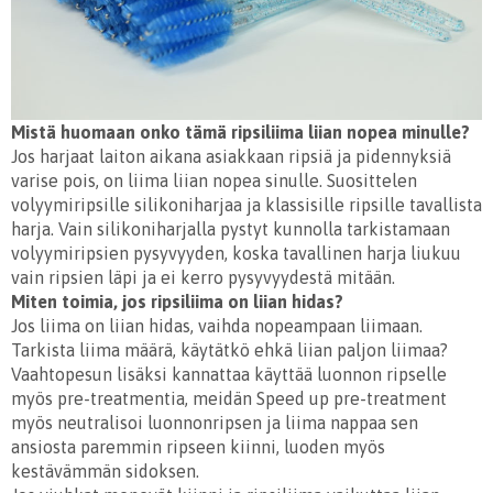
Mistä huomaan onko tämä ripsiliima liian nopea minulle?
Jos harjaat laiton aikana asiakkaan ripsiä ja pidennyksiä
varise pois, on liima liian nopea sinulle. Suosittelen
volyymiripsille silikoniharjaa ja klassisille ripsille tavallista
harja. Vain silikoniharjalla pystyt kunnolla tarkistamaan
volyymiripsien pysyvyyden, koska tavallinen harja liukuu
vain ripsien läpi ja ei kerro pysyvyydestä mitään.
Miten toimia, jos ripsiliima on liian hidas?
Jos liima on liian hidas, vaihda nopeampaan liimaan.
Tarkista liima määrä, käytätkö ehkä liian paljon liimaa?
Vaahtopesun lisäksi kannattaa käyttää luonnon ripselle
myös pre-treatmentia, meidän Speed up pre-treatment
myös neutralisoi luonnonripsen ja liima nappaa sen
ansiosta paremmin ripseen kiinni, luoden myös
kestävämmän sidoksen.