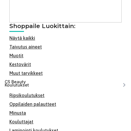
Shoppaile Luokittain:
Näytä kaikki
Taivutus aineet
Muotit
Kestovärit
Muut tarvikkeet
CS Beauty
Koulutukset
Ripsikoulutukset
Oppilaiden palautteet
Minusta
Kouluttajat
Laminointi koulutukset