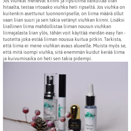
Jos viuhkat menevät kiinni ja ripsiliima vaikuttaa liian
hitaalta, testaa irtoaako viuhka heti ripseltä. Jos viuhka on
kuitenkin asettunut luonnonripselle, on liima määrä ollut
vaan liian suuri ja sen takia vetänyt viuhkan kiinni. Lisäksi
liiallinen liima mahdollistaa liiman nousun viuhkan
liimajalasta liian ylös, tähän voit käyttää meidän easy fan -
tuotetta joka estää liiman nousua kuitua pitkin. Tarkista,
että liima ei mene viuhkan avaus alueelle. Muista myös se,
että mitä isompi viuhka, sitä enemmän kuidut kerää liima
ja kuivumisaika on heti sen takia pidempi.