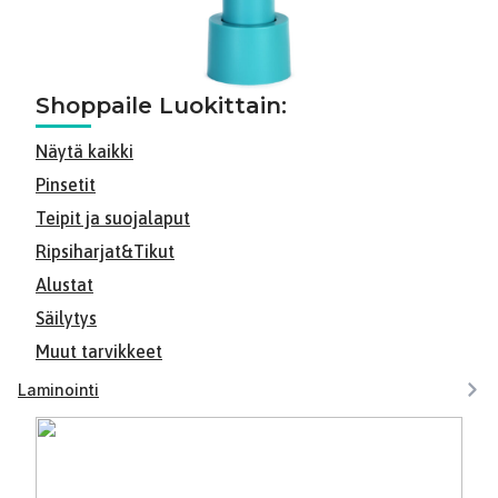
Shoppaile Luokittain:
Näytä kaikki
Pinsetit
Teipit ja suojalaput
Ripsiharjat&Tikut
Alustat
Säilytys
Muut tarvikkeet
Laminointi