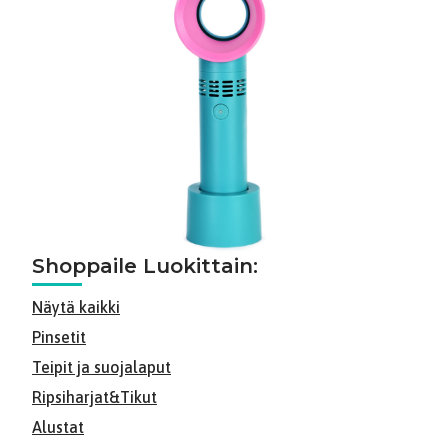
Shoppaile Luokittain:
Näytä kaikki
Pinsetit
Teipit ja suojalaput
Ripsiharjat&Tikut
Alustat