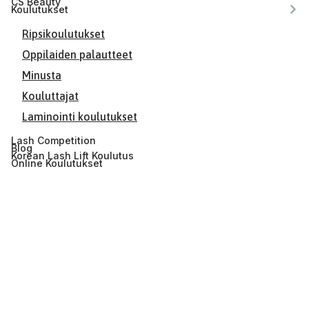
CS Beauty
Koulutukset
Ripsikoulutukset
Oppilaiden palautteet
Minusta
Kouluttajat
Laminointi koulutukset
Lash Competition
Blog
Korean Lash Lift Koulutus
Online Koulutukset