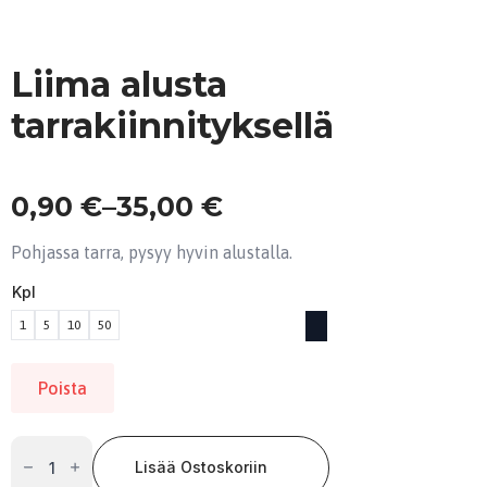
Liima alusta
tarrakiinnityksellä
0,90
€
–
35,00
€
Hintaluokka:
0,90 €
Pohjassa tarra, pysyy hyvin alustalla.
-
Kpl
35,00 €
1
5
10
50
Poista
Liima
alusta
Lisää Ostoskoriin
tarrakiinnityksellä