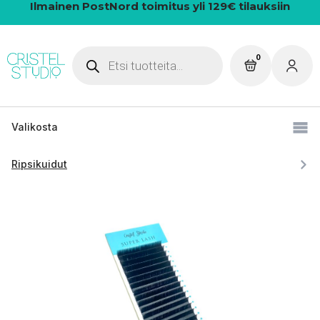
Ilmainen PostNord toimitus yli 129€ tilauksiin
Products
0
search
Valikosta
Ripsikuidut