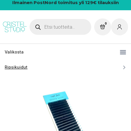
Ilmainen PostNord toimitus yli 129€ tilauksiin
Products
0
search
Valikosta
Ripsikuidut