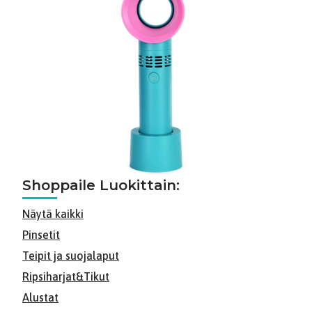
Shoppaile Luokittain:
Näytä kaikki
Pinsetit
Teipit ja suojalaput
Ripsiharjat&Tikut
Alustat