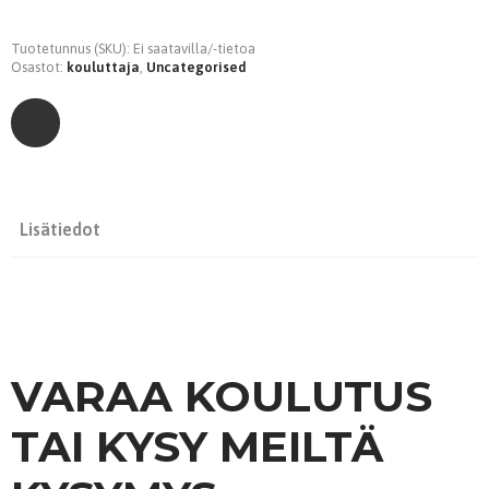
Tuotetunnus (SKU):
Ei saatavilla/-tietoa
Osastot:
kouluttaja
,
Uncategorised
Lisätiedot
VARAA KOULUTUS
TAI KYSY MEILTÄ