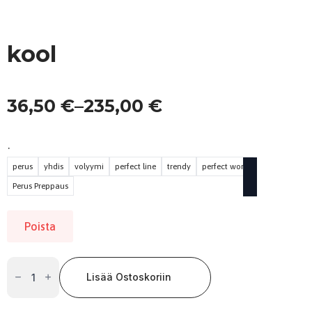
kool
36,50
€
–
235,00
€
Hintaluokka:
36,50 €
.
-
perus
yhdis
volyymi
perfect line
trendy
perfect work
235,00 €
Perus Preppaus
Poista
kool
määrä
Lisää Ostoskoriin