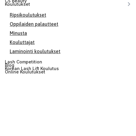
CS Beauty
Koulutukset
Ripsikoulutukset
Oppilaiden palautteet
Minusta
Kouluttajat
Laminointi koulutukset
Lash Competition
Blog
Korean Lash Lift Koulutus
Online Koulutukset