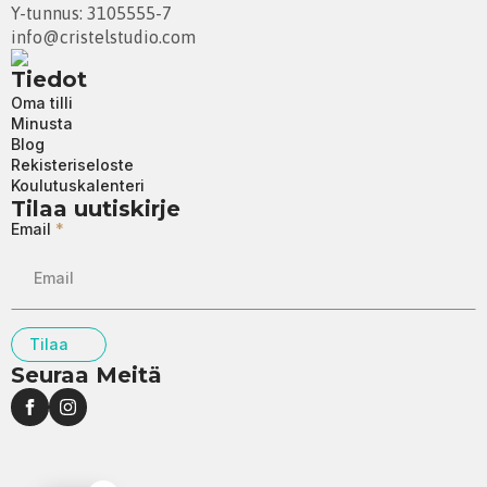
Y-tunnus: 3105555-7
info@cristelstudio.com
Tiedot
Oma tilli
Minusta
Blog
Rekisteriseloste
Koulutuskalenteri
Tilaa uutiskirje
Email
*
Tilaa
Seuraa Meitä