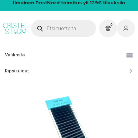
Ilmainen PostNord toimitus yli 129€ tilauksiin
Products
0
search
Valikosta
Ripsikuidut