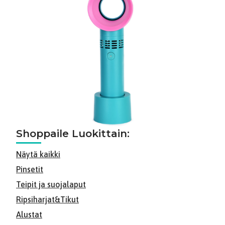
Shoppaile Luokittain:
Näytä kaikki
Pinsetit
Teipit ja suojalaput
Ripsiharjat&Tikut
Alustat