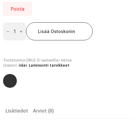
Poista
InLei®
Brow
Lisää Ostoskoriin
Lift
1.
1,2ml-
30ml
määrä
Tuotetunnus (SKU):
Ei saatavilla/-tietoa
Osastot:
inlei
,
Laminointi tarvikkeet
Lisätiedot
Arviot (0)