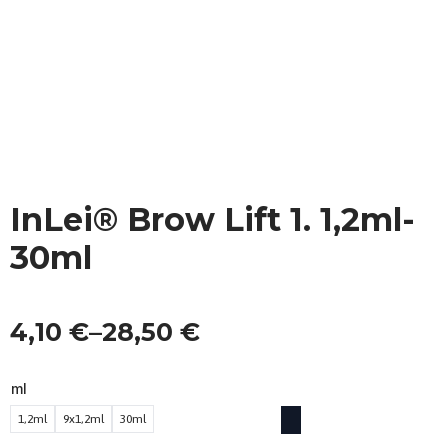
InLei® Brow Lift 1. 1,2ml-
30ml
4,10
€
–
28,50
€
Hintaluokka:
4,10 €
ml
-
1,2ml
9x1,2ml
30ml
28,50 €