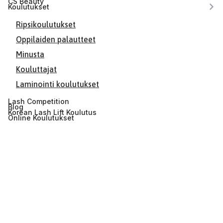
CS Beauty
Koulutukset
Ripsikoulutukset
Oppilaiden palautteet
Minusta
Kouluttajat
Laminointi koulutukset
Lash Competition
Blog
Korean Lash Lift Koulutus
Online Koulutukset